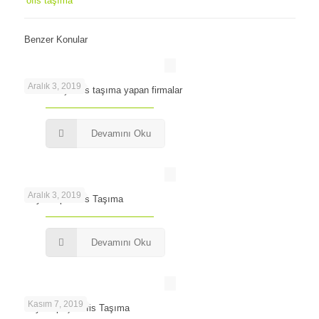
ofis taşıma
Benzer Konular
Aralık 3, 2019
İstanbul İçi Ofis taşıma yapan firmalar
Devamını Oku
Aralık 3, 2019
Gayrettepe Ofis Taşıma
Devamını Oku
Kasım 7, 2019
Bayrampaşa Ofis Taşıma