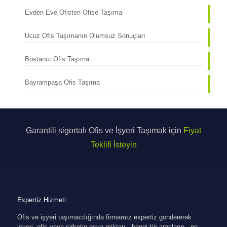
Evden Eve Ofisten Ofise Taşıma
Ucuz Ofis Taşımanın Olumsuz Sonuçları
Bostancı Ofis Taşıma
Bayrampaşa Ofis Taşıma
Garantili sigortalı Ofis ve İşyeri Taşımak için
Fiyat
Teklifi İsteyin
Expertiz Hizmeti
Ofis ve işyeri taşımacılığında firmamız expertiz göndererek
işyeri, ofis veya şirketin eşya miktarı , hangi tür araçların , ne