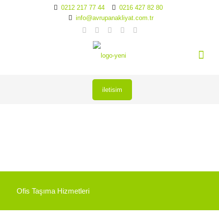
0212 217 77 44
0216 427 82 80
info@avrupanakliyat.com.tr
iletisim
Ofis Taşıma Hizmetleri