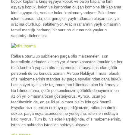
köpük kaplama kimş eşyaya köpük ve balon kaplama kimi
eşyaya köpük, balon ve kartondan oluşan kombine bir kaplama
kimi eşyaya da, sadece balon kaplama yapılıyor. Paketleme
işlemi sonrasında, ofis gereçleri yaylı raflardan oluşan nakliye
aracına oturtulup, sabitleniyor. Aracın raflarının yaylı olmasının
temel mantığı herhangi bir sarsıntı durumunda yayların
sarsıntıyı önlenmesi
Raflara oturtulup sabitlenen parça ofis malzemeleri, son
kontrollerin ardından kilitleniyor. Aracın kasasına konulan ve her
türlü kontrolü yapılan ofis malzemelerini taşıyacak olan şöför
personeli de bu konuda uzman. Avrupa Nakliyat firması olarak,
ofis malzemelerinin standart ev parça eşyalarından daha büyük
hassasiyet içerisinde taşınmasının bilincinde olan bir firmayız.
Bu bilince sahip, şöför personelimizin şöförlük deneyiminin en
az on yıl olmasına özen gösteriyoruz. Ayrıca, uzun yol
tecrübesinin de, en az iki yıl olması bizim için çok önemli.
Eşyalarınızı istenilen noktaya getirdiğimizde, raflardan direkt
söküp, parça eşya asansörlerine yerleştirip, istenilen noktaya
kaldırıyoruz. Tüm bu hizletler karşılığında, ofis malzemeleriniz,
istenilen noktadan istenilen noktaya ulaşıyor.