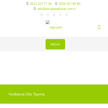
0212 217 77 44
0216 427 82 80
info@avrupanakliyat.com.tr
iletisim
Yenibosna Ofis Taşıma