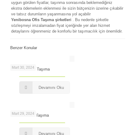
uygun görülen fiyatlar, taşınma sonrasında beklemediğiniz
ekstra ödemelerin eklenmesi ile sizin bütçenizin üzerine çıkabilir
ve tatsız durumların yaşanmasına yol açabilir
Yenibosna Ofis Taşıma
şirketleri
. Bu nedenle şirketle
sözleşmeyi imzalamadan fiyat içeriğinde yer alan hizmet
detaylarını öğrenmeniz de konforlu bir taşımacılık için önemlidir.
Benzer Konular
Mart 30, 2024
Maslak’ta Ofis Taşıma
Devamını Oku
Mart 29, 2024
Levent’te Ofis Taşıma
Devamını Oku