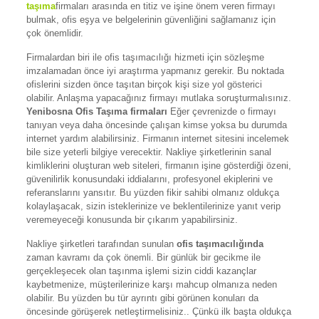
taşıma
firmaları arasında en titiz ve işine önem veren firmayı
bulmak, ofis eşya ve belgelerinin güvenliğini sağlamanız için
çok önemlidir.
Firmalardan biri ile ofis taşımacılığı hizmeti için sözleşme
imzalamadan önce iyi araştırma yapmanız gerekir. Bu noktada
ofislerini sizden önce taşıtan birçok kişi size yol gösterici
olabilir. Anlaşma yapacağınız firmayı mutlaka soruşturmalısınız.
Yenibosna Ofis Taşıma
firmaları
Eğer çevrenizde o firmayı
tanıyan veya daha öncesinde çalışan kimse yoksa bu durumda
internet yardım alabilirsiniz. Firmanın internet sitesini incelemek
bile size yeterli bilgiye verecektir. Nakliye şirketlerinin sanal
kimliklerini oluşturan web siteleri, firmanın işine gösterdiği özeni,
güvenilirlik konusundaki iddialarını, profesyonel ekiplerini ve
referanslarını yansıtır. Bu yüzden fikir sahibi olmanız oldukça
kolaylaşacak, sizin isteklerinize ve beklentilerinize yanıt verip
veremeyeceği konusunda bir çıkarım yapabilirsiniz.
Nakliye şirketleri tarafından sunulan
ofis taşımacılığında
zaman kavramı da çok önemli. Bir günlük bir gecikme ile
gerçekleşecek olan taşınma işlemi sizin ciddi kazançlar
kaybetmenize, müşterilerinize karşı mahcup olmanıza neden
olabilir. Bu yüzden bu tür ayrıntı gibi görünen konuları da
öncesinde görüşerek netleştirmelisiniz.. Çünkü ilk başta oldukça