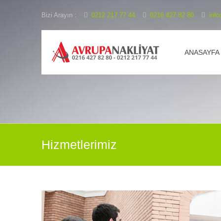
Bizi Arayın :
0212 217 77 44
0216 427 82 80
inf
ANASAYFA
Hizmetlerimiz