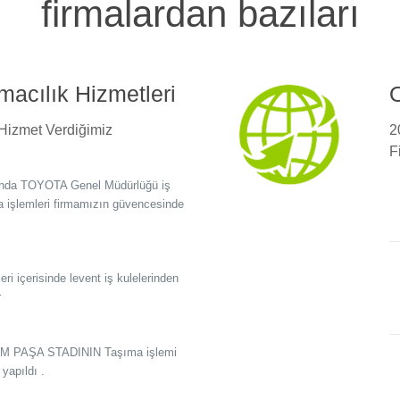
firmalardan bazıları
acılık Hizmetleri
O
 Hizmet Verdiğimiz
2
F
asında TOYOTA Genel Müdürlüğü iş
 işlemleri firmamızın güvencesinde
eri içerisinde levent iş kulelerinden
r
M PAŞA STADININ Taşıma işlemi
yapıldı .