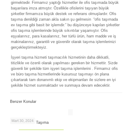
girmektedir. Firmamız yaptığı hizmetler ile ofis taşımada büyük
başarılara imza atmıştır. Özellikle ofislerini taşıyan büyük
şirketler firmamıza büyük destek ve referans olmuşlardır. Ofis
taşıma denildiği zaman akla sakın şu gelmesin “ofis taşımada
ev taşıma gibi basit bir işlemdir.” bu düşünceye kapılan şirketler
ofis taşıma işlemlerinde büyük sıkıntılar yaşamıştır. Ofis
eşyalarınız, para kasalarınız, her türlü ürün, ham madde ve iş
makinalarınız, garantili ve güvenilir olarak taşıma işlemlerinizi
gerçekleştirmekteyiz.
İşyeri taşıma hizmeti taşımacılık hizmetinin daha dikkatli,
titizlikle ve özenli olarak yapılması gereken bir hizmettir. Sizde
güvenli bir şekilde tüm işyeri taşıma işlemlerini . Firmamız ofis
ve büro taşıma hizmetlerinde kusursuz taşımayı ön plana
çıkartarak tam donanımlı ekip ve ekipmanları ile sizlere en iyi
şekilde hizmet sunmaktadır ve sunmaya devam edecektir.
Benzer Konular
Mart 30, 2024
Maslak’ta Ofis Taşıma