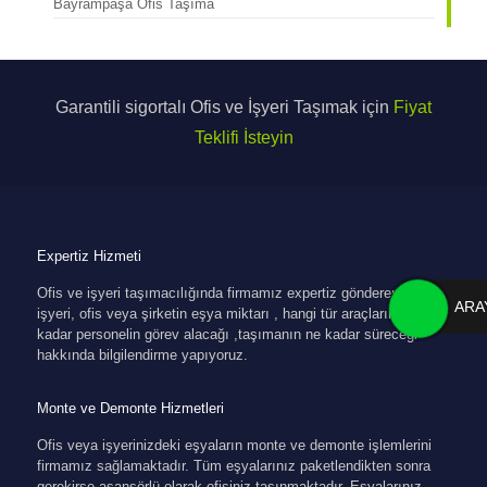
Bayrampaşa Ofis Taşıma
Garantili sigortalı Ofis ve İşyeri Taşımak için
Fiyat
Teklifi İsteyin
Expertiz Hizmeti
Ofis ve işyeri taşımacılığında firmamız expertiz göndererek
ARA
işyeri, ofis veya şirketin eşya miktarı , hangi tür araçların , ne
kadar personelin görev alacağı ,taşımanın ne kadar süreceği
hakkında bilgilendirme yapıyoruz.
Monte ve Demonte Hizmetleri
Ofis veya işyerinizdeki eşyaların monte ve demonte işlemlerini
firmamız sağlamaktadır. Tüm eşyalarınız paketlendikten sonra
gerekirse asansörlü olarak ofisiniz taşınmaktadır. Eşyalarınız