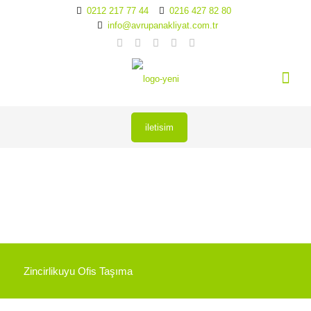
0212 217 77 44
0216 427 82 80
info@avrupanakliyat.com.tr
iletisim
Zincirlikuyu Ofis Taşıma