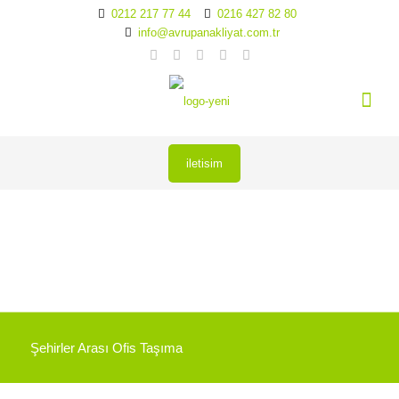
0212 217 77 44
0216 427 82 80
info@avrupanakliyat.com.tr
iletisim
Şehirler Arası Ofis Taşıma