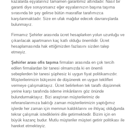
kazalarda eşyalarınız tamamen garantimiz altındadır. Nasıl bir
garanti diye soruyorsanız eğer eşyalarınızın başına taşıma
sırasında bir şey gelirse bütün masraflar tarafımızca
karşılanmaktadır. Size en ufak mağdur edecek davranışlarda
bulunmayız.
Firmamız Şehirler arasında ücret hesaplarken yolun uzunluğu ve
çıkarılacak apartmanın kaç katlı olduğu önemlidir. Ücret
hesaplamasında hak ettiğimizden fazlasını sizden talep
etmeyiz.
Şehirler arası ofis taşıma
firmaları arasında en çok tercih
edilen firmalardan bir tanesi olmamızda ki en önemli
sebeplerden bir tanesi şüphesiz ki uygun fiyat politikamızdır.
Müşterilerimizin bütçesini de düşünerek en uygun teklifleri
vermeye çalışmaktayız. Ücret belirlerken tek taraflı düşünmek
yerine karşı tarafında ödeme imkânlarını göz önünde
bulundurmaktayız. Bizi araştıran müşterilerimiz de
referanslarımıza baktığı zaman müşterilerimizin yaptığımız
işlerde her zaman için memnun kaldıklarını ve ihtiyaç olduğunda
tekrar çalışmak istediklerini dile getirmektedir. Bizim için en
büyük kazanç budur. Mutlu müşteriler müşteri getirir politikası ile
hareket etmekteyiz.