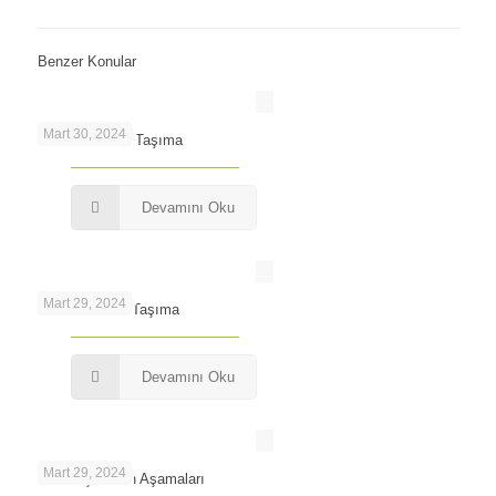
Benzer Konular
Mart 30, 2024
Maslak’ta Ofis Taşıma
Devamını Oku
Mart 29, 2024
Levent’te Ofis Taşıma
Devamını Oku
Mart 29, 2024
Ofis Taşımanın Aşamaları