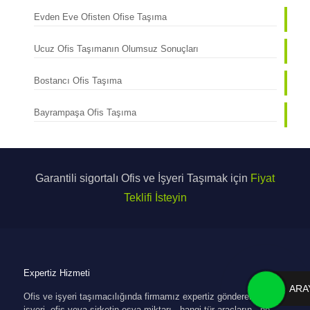
Evden Eve Ofisten Ofise Taşıma
Ucuz Ofis Taşımanın Olumsuz Sonuçları
Bostancı Ofis Taşıma
Bayrampaşa Ofis Taşıma
Garantili sigortalı Ofis ve İşyeri Taşımak için
Fiyat
Teklifi İsteyin
Expertiz Hizmeti
ARA
Ofis ve işyeri taşımacılığında firmamız expertiz göndererek
işyeri, ofis veya şirketin eşya miktarı , hangi tür araçların , ne