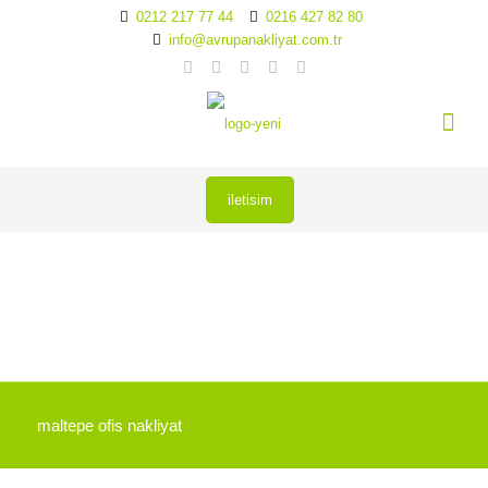
0212 217 77 44
0216 427 82 80
info@avrupanakliyat.com.tr
iletisim
maltepe ofis nakliyat