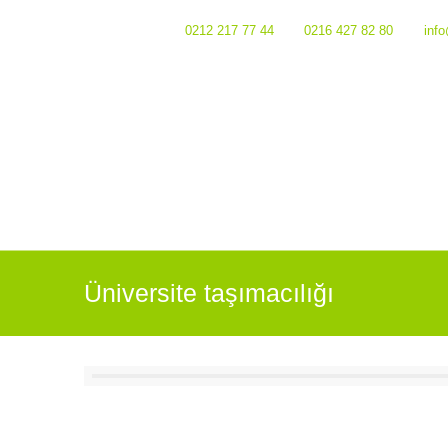
Bizi Arayın :
0212 217 77 44
0216 427 82 80
inf
Üniversite taşımacılığı