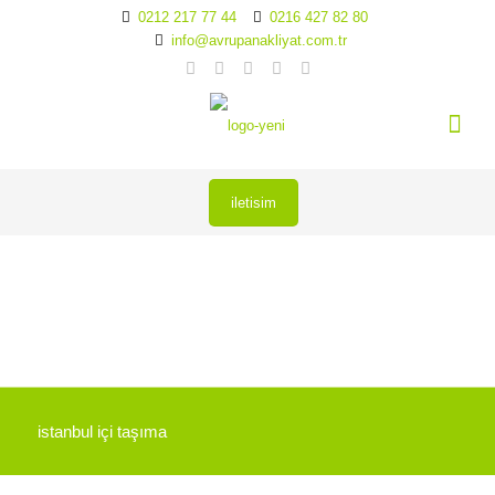
0212 217 77 44
0216 427 82 80
info@avrupanakliyat.com.tr
iletisim
istanbul içi taşıma