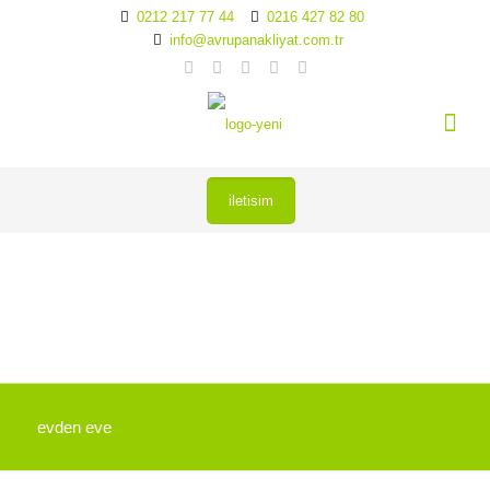
0212 217 77 44
0216 427 82 80
info@avrupanakliyat.com.tr
iletisim
evden eve