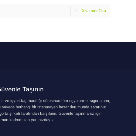
Devamını Oku
üvenle Taşının
is ve işyeri taşımacılığı süresince tüm eşyalarınız sigortalanır,
u sayede herhangi bir istenmeyen hasar durumunda zararınız
gorta şirketi tarafından karşılanır. Güvenle taşınmanız için
zman kadromuzla yanınızdayız.