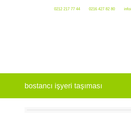
Bizi Arayın :
0212 217 77 44
0216 427 82 80
inf
bostancı işyeri taşıması