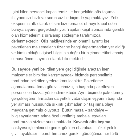
İşini bilen personel kapasitemiz ile her şekilde ofis taşıma
ihtiyacınızı hızlı ve sorunsuz bir biçimde yapmaktayız. Yetkili
eksperimiz ilk olarak ofisini bize emanet etmeyi kabul eden
büroya ziyaret gerçekleştiriyor. Yapılan keşif sonrasında gerekli
olan hizmetlerimiz sıralanıp sözleşme tarafımızca
derlenmektedir. Ofis nakliyesinde en önemli ayrıntı ise
paketlenen malzemelerin üzerine hangi departmandan yer aldığı
ve kimin olduğu kişisel bilgisinin doğru bir biçimde etiketlenmiş
olması önemli ayrıntı olarak bilinmektedir.
Bu sayede yeni belirtilen yere geçildiğinde araçtan inen
malzemeler birbirine karışmayacak biçimde personelimiz
tarafından belirtilen yerlere konulacaktır. Paketleme
aşamalarında firma görevlilerimiz işin başında paketleyen
personelleri bizzat yönlendirmektedir. Aynı biçimde paketlemeyi
gerçekleştiren firmadan da yetkili vatandaşın eşyanın başında
yer alması hususunda sıkıntı çıkmadan bir taşınma olayı
meydana getirmiş oluyoruz. Bütün masa – sandalye –
bilgisayarlarınız adına özel üretilmiş ambalaj eşyaları
tarafımızca sizlere sunulmaktadır.
Kavacık ofis taşıma
nakliyesi işlemlerinde gerek görülen el arabası – özel yelek –
çivili ayakkabı – baret firmamız gerekli gördüğünce her türlü