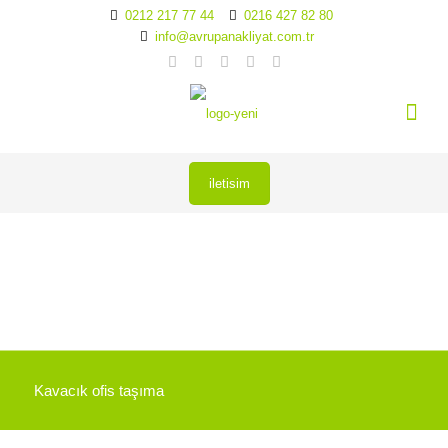
0212 217 77 44
0216 427 82 80
info@avrupanakliyat.com.tr
iletisim
Kavacık ofis taşıma