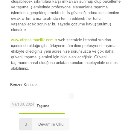
oluşabilecek sıkıntılara karşı imkânları sunmuş olup paketleme
ve taşıma işlemlerinde profesyonel elamanlarla taşınma
işlemlerini gerçekleştirmektedir. İş güvenliği adına ise istenilen
evraklar firmamız tarafından temin edilerek her türlü
yaşanabilecek sorunlar bu sayede çözüme kavuşturulmuş
olacaktır.
www.ofistasimacilik.com.tr
web sitemizle İstanbul sınırları
içerisinde olduğu gibi türkiyenin tüm iline profesyonel taşıma
ekibiyle dilediğiniz yeni adresinize sorunsuzca ve çok daha
güvenli taşıma işlemleri için bilgi alabileceğiniz. Güvenli
taşımanın nasıl olduğunu anlatan konuları inceleyebilir destek
alabiliriniz.
Benzer Konular
Mart 30, 2024
Maslak’ta Ofis Taşıma
Devamını Oku