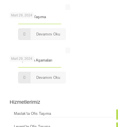
Mart 29, 2024
Levent’te Ofis Taşıma
Devamını Oku
Mart 29, 2024
Ofis Taşımanın Aşamaları
Devamını Oku
Hizmetlerimiz
Maslak’ta Ofis Taşıma
Levent’te Ofis Taşıma